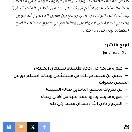
يعرض موظف المقصف وليد بدر بفخر الرفوف الجديدة في مقصف
رفحاء-الكانتينا، الذي افتُتح في 16 يناير. ويعمل بنظام “المتجر الريفي”،
وقد أثبت النظام الجديد الذي يجمع بين هاتين الخدمتين أنه مُرضٍ
وشعبي للغاية بين الموظفين وعائلاتهم في جميع محطات الضخ.
(الصورة بإذن من ن. رينو).
تاريخ النشر:
Jan./Feb., 1954
صورة قديمة من رفحا٫ للأستاذ سليمان الخليوي
حسن بن محمد، موظف في مستشفى رفحاء، استلم دبوس
الخمس سنوات
من ذكريات مجتمع التابلاين صالة السينما
صورة قديمة ونادرة تضم نخبة من أهالي رفحاء
المرحوم بإذن الله / حمدان محمد زكي طه