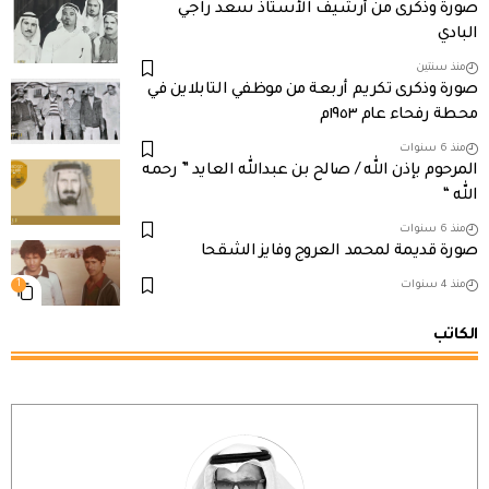
صورة وذكرى من أرشيف الأستاذ سعد راجي
البادي
منذ سنتين
صورة وذكرى تكريم أربعة من موظفي التابلاين في
محطة رفحاء عام ١٩٥٣م
منذ 6 سنوات
المرحوم بإذن الله / صالح بن عبدالله العايد ” رحمه
الله “
منذ 6 سنوات
صورة قديمة لمحمد العروج وفايز الشقحا
منذ 4 سنوات
1
الكاتب