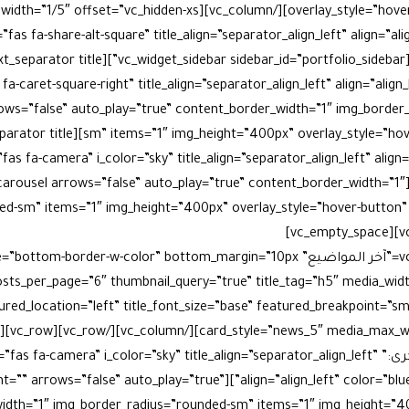
fa-share-alt-square” title_align=”separator_align_left” align=”align_left” color
-caret-square-right” title_align=”separator_align_left” align=”align
count=”” arrows=”false” auto_play=”true” content_border_width=”1″ img_bord
 fa-camera” i_color=”sky” title_align=”separator_align_left” align=”align_l
″ add_icon=”true”][vcex_blog_carousel arrows=”false” auto_play=”true” content_border_width=”1″
osts_per_page=”6″ thumbnail_query=”true” title_tag=”h5″ media_wid
ured_location=”left” title_font_size=”base” featured_breakpoint=”
[vc_text_separator title=”صورة وذكرى:” mera” i_color=”sky” title_align=”separator_align_left
add_icon=”true”][vcex_blog_carousel count=”” arrows=”false” auto_play=”true”
idth=”1″ img_border_radius=”rounded-sm” items=”1″ img_height=”40