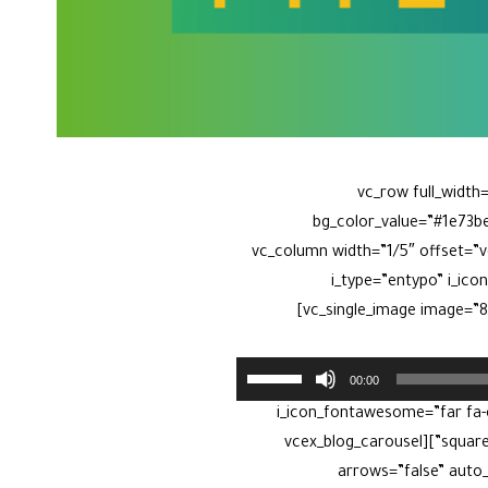
[vc_row full_widt
bg_color_value=”#1e73b
!important;}”][vc_column][vc_empty_space height=”10px”][/vc_column][/vc_row][vc_row][vc_colu
i_type=”entypo” i_icon_entypo=”enty”
title_align=”separator_align_left” align=”align_left” color=”blue” border_width=”3″ add_icon=”true”][vc_single_image image=”8277″]
استخدم
00:00
مفاتيح
vc_column_text][vc_single_image image=”8279″][vc_t=”مسلسلات التابلاين:” i_icon_fontawesome=”far fa-caret-
الأسهم
square-right” title_align=”separator_align_left” align=”align_left” color=”blue” border_width=”3″ add_icon=”true”][vcex_blog_carousel
أعلى/
arrows=”false” auto