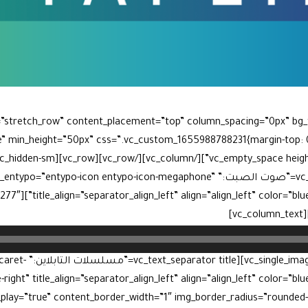
h=”stretch_row” content_placement=”top” column_spacing=”0px” bg_t
e” min_height=”50px” css=”.vc_custom_1655988788231{margin-top: 
mn width=”1/5″ offset=”vc_hidden-sm
vc_hidden-xs”][vc_text_separator title=”صوت الصبت:” po-icon entypo-icon-megaphone
مشغل
الصوت
[/ext_separator title
_play=”true” content_border_width=”1″ img_border_radius=”rounded