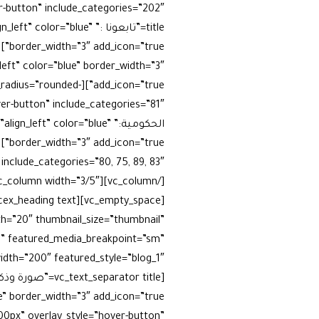
title=”تابعونا :” =”blue
_left” color=”blue” border_width=”3″
er_radius=”rounded-
الحكومية:” eft” color=”blue
[/vc_column][vc_column width=”3/5″][vc_empty_space]
th=”20″ thumbnail_size=”thumbnail”
sm” featured_media_breakpoint=”sm”
0px” overlay_style=”hover-button”