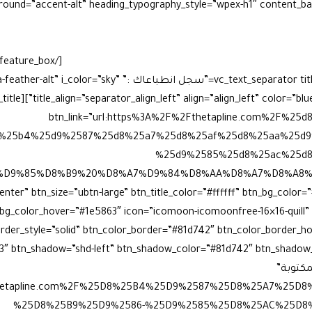
بلاين… نافذتنا على زمنٍ مضى لكنه لا يُنسى.
نوثّق هنا صورًا نادرة، 
موقع مساحة لكل من عاش التجربة أو سمع حكاياتها، ليشاركنا م
ّر وساهم في ملحمةٍ صنعت فرقًا في شمال الجزيرة.
[vc_row][vc_column width=”1/3″][vc_text_separator title=”سجل 
btn_link=”url:https%3A%2F%2Fthetapline.com%2F%2
%25b4%25d9%2587%25d8%25a7%25d8%25af%25d8%25aa%25d9
%25d9%2585%25d8%25ac%25d8
%AA%D9%85%D8%B9%20%D8%A7%D9%84%D8%AA%D8%A7%D8%A8
enter” btn_size=”ubtn-large” btn_title_color=”#ffffff” btn_bg_color
_bg_color_hover=”#1e5863″ icon=”icomoon-icomoonfree-16×16-quill” 
border_style=”solid” btn_color_border=”#81d742″ btn_color_border_h
لمكتوبة”
%2Fthetapline.com%2F%25D8%25B4%25D9%2587%25D8%25A7%25
%25D8%25B9%25D9%2586-%25D9%2585%25D8%25AC%25D8