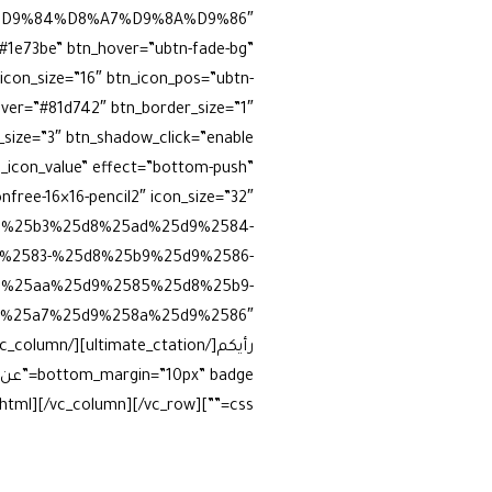
%D9%84%D8%A7%D9%8A%D9%86″
=”#1e73be” btn_hover=”ubtn-fade-bg”
icon_size=”16″ btn_icon_pos=”ubtn-
over=”#81d742″ btn_border_size=”1″
_icon_value” effect=”bottom-push”
ree-16×16-pencil2″ icon_size=”32″
25d8%25b3%25d8%25ad%25d9%2584-
%2583-%25d8%25b9%25d9%2586-
%25aa%25d9%2585%25d8%25b9-
css=””]JTVCc3BfdGVzdGltb25pYWwlMjBpZCUzRCUyMjE1Nzg5JTIyJTVE[/vc_raw_html][/vc_column][/vc_row]