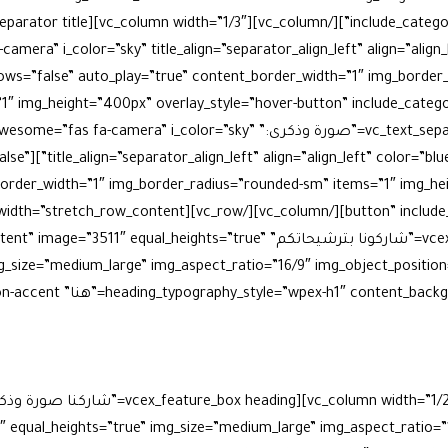
amera” i_color=”sky” title_align=”separator_align_left” align=”align
count=”” arrows=”false” auto_play=”true” content_border_width=”1″ img_bord
[vc_column width=”1/3″][vc_text_separator title=”صورة وذكرى:” a-camera” i_color=”sky
sel arrows=”false”
border_width=”1″ img_border_radius=”rounded-sm” items=”1″ img_he
width=”1/2″][vcex_feature_box heading=”شاركونا بترشيحاتكم” ual_heights=”true
g_size=”medium_large” img_aspect_ratio=”16/9″ img_object_positio
heading_typography_style=”wpex-h1″ =”هنا” heading_color=”on-accent”]
ق في صمت، وبنوا مجدهم على أرض الشمال.
نُسلّط الضوء هنا على و
ؤسسات الدولة والقطاع الخاص.
شخصيات حملت همّ المكان في قل
كونا بترشيحاتكم… لنكرّم معًا أولئك الذين مضوا وبقي أثرهم شاهد
 equal_heights=”true” img_size=”medium_large” img_aspect_ratio=”