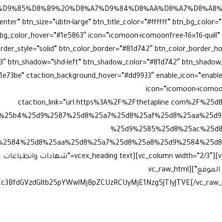
AA%D9%85%D8%B9%20%D8%A7%D9%84%D8%AA%D8%A7%D8%A8
enter” btn_size=”ubtn-large” btn_title_color=”#ffffff” btn_bg_color
_bg_color_hover=”#1e5863″ icon=”icomoon-icomoonfree-16×16-quill” 
border_style=”solid” btn_color_border=”#81d742″ btn_color_border_h
1e73be” ctaction_background_hover=”#dd9933″ enable_icon=”enable
icon=”icomoon-icomoonf
ctaction_link=”url:https%3A%2F%2Fthetapline.com%2F%
%25b4%25d9%2587%25d8%25a7%25d8%25af%25d8%25aa%25d9
%25d9%2585%25d8%25ac%25d8
bottom_margin=”10px” badge=”عن الموقع”][vc_raw_html