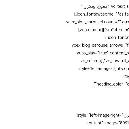
include_categories=”75, 80, 89, 83″ orderby=”rand”][/vc_column][vc_column width=”1/3″][vc_text_separator title=”صورة وذكرى:”
i_icon_fontawesome=”fas fa-c
add_icon=”true”][vcex_blog_carousel 
sm” items=”1″ img_height=”400px” overlay_style=”hover-button” include_categories=”74, 82, 81, 88″ orderby=”rand”][/vc_column]
i_icon_fontawesome=”fas f”
title_align=”separator_align_left” align=”align_left” color=”blue” border_width=”3″ add_icon=”true”][vcex_blog_carou
auto_play=”true” content_
button” include_categories=”187, 179, 180, 182, 181″][/vc_column][/vc_row][vc_row full_width=”stretch_row_content”][vc_column
style=”left-image-right-content” image=”3511″ eq”
im
في ظلال خط
جوهٍ أضاءت محطات الطريق،
بها، وعملت بإخلاص لتبقى روح
ًا في مدن ومحافظات التابلاين.
[/vcex_feature_box][/vc_column][vc_column width=”1/2″][vcex_feature_box heading=”شاركنا صورة وذكرى” style=”left-image-right-
content” image=”8091″