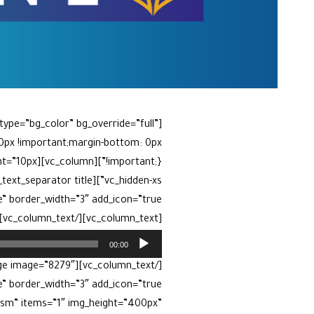
ype=”bg_color” bg_override=”full”
0px !important;margin-bottom: 0px
[vc_column_text][/vc_column_text][vc_column_text]
00:00
-sm” items=”1″ img_height=”400px”