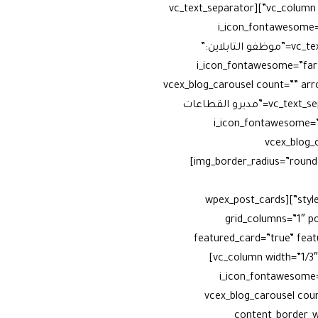
أسفل
overlay_style=”hover-button” include_categories=”202″][/vc_column][vc_column width=”1/5″ offset=”vc_hidden-xs”][vc_text_separator
لزيادة
i_icon_fontawesome=”fas ”
أو
border_width=”3″ add_icon=”true”][vc_widget_sidebar sidebar_id=”portfolio_sidebar”][vc_text_separator title=”موظفو التابلاين:”
خفض
i_icon_fontawesome=”far fa
مستوى
add_icon=”true”][vcex_blog_carousel 
الصوت.
sm” items=”1″ img_height=”400px” overlay_style=”hover-button” include_categories=”81″][vc_text_separator title=”مديرو القطاعات
i_icon_fontawesome=”fas”
border_width=”3
img_border_radius=”rounded-sm” items=”1″ img_height=”400px” overlay_style=”hover-button” include_categories=”80, 75, 89, 83″]
[vc_empty_space][vcex_heading text=”آخر المواضيع” style=”bottom-border-w-color” bottom_margin=”10px”][wpex_post_cards
grid_columns=”1″ p
featured_card=”true” feat
card_style=”news_5″ media_max_width=”200″ featured_style=”blog_1″][/vc_column][/vc_row][vc_row][vc_column width=”1/3″]
i_icon_fontawesome=”fas fa-ca”
align=”align_left” color=”blue” border_width=”3″ 
content_border_w