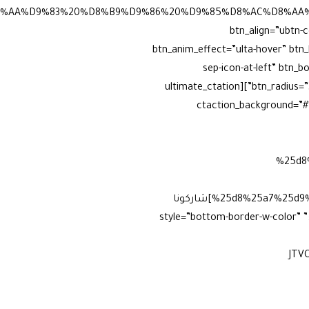
F%D8%AA%D9%83%20%D8%B9%D9%86%20%D9%85%D8%AC%D8%
btn_align=”ubtn-c
btn_anim_effect=”ulta-hover” btn
sep-icon-at-left” btn_
btn_radius=”3″ btn_shadow=”shd-left” btn_shadow_color=”#81d742″ btn_shadow_size=”3″ btn_shadow_click=”enable”][ultimate_ctation
ctaction_background=”#
%25d8
%25d8%25a7%25d9%2584%25d8%25aa%25d8%25a7%25d8%25a8%25d9%2584%25d8%25a7%25d9%258a%25d9%2586″]شاركونا
رأيكم[/ultimate_ctation][/vc_column][vc_column width=”2/3″][vcex_heading text=”شهادات وانطباعات :” style=”bottom-border-w-color”