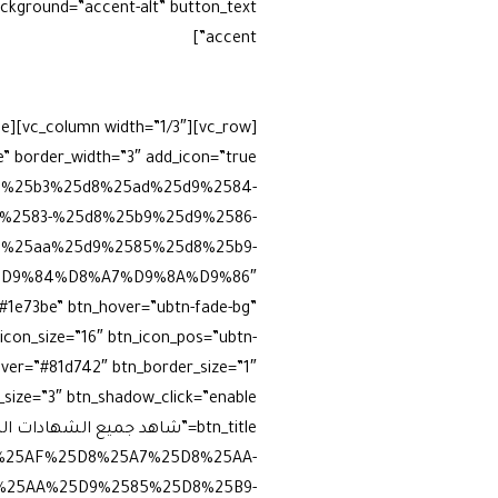
accent”]
مرحبًا بكم في
مجتمع
التا
تنبض بروح التابلاين وأهله.
هذا ال
نكتب التاريخ بعيون من شاهد وصو
5d8%25b3%25d8%25ad%25d9%2584-
%2583-%25d8%25b9%25d9%2586-
%25aa%25d9%2585%25d8%25b9-
%D9%84%D8%A7%D9%8A%D9%86″
=”#1e73be” btn_hover=”ubtn-fade-bg”
icon_size=”16″ btn_icon_pos=”ubtn-
over=”#81d742″ btn_border_size=”1″
btn_title=”شاهد جميع الشهادات ا
D8%25AF%25D8%25A7%25D8%25AA-
%25AA%25D9%2585%25D8%25B9-