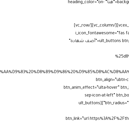
background=”accent-alt” heading_typography_style=”wpex-h1″ content_background=”accent-alt” button_text=”هنا” heading_color=”on-
ومواقف إنسانية، وذكريات لا تزال
ا لديه من صور أو قصص.
معًا
[/vcex_feature_box][/vc_column][/vc_row]
انطباعاك :” i_icon_fontawesome=”fas fa-feather-alt” i_color=”sky”
title_align=”separator_align_left” align=”align_left” color=”blue” border_width=”3″ add_icon=”true”][ult_buttons btn_title=”أصف شهادة”
%25d8
AF%D8%AA%D9%83%20%D8%B9%D9%86%20%D9%85%D8%AC%D8
btn_align=”ubtn-c
btn_anim_effect=”ulta-hover” btn
sep-icon-at-left” btn_
btn_radius=”3″ btn_shadow=”shd-left” btn_shadow_color=”#81d742″ btn_shadow_size=”3″ btn_shadow_click=”enable”][ult_buttons
btn_link=”url:https%3A%2F