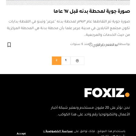
صورة جوية لمحطة بدنه قبل ٦٧ عاما
صورة جوية تم التقاطها عام ١٩٥٣م لمحطة بدنه "عرعر" وتبدو في اللقطة بدايات
تكون مجتمع التابلاين في مدينة عرعر علما بأن محطة بدنة هي المحطة المركزية
من حيث الخدمات والمرجعية…
عبدالمنعم جابر البلوي
بواسطة
منذ 6 سنوات
2
1
نحن نؤثر على 20 مليون مستخدم ونعتبر شبكة أخبار
الأعمال والتكنولوجيا رقم واحد على هذا الكوكب.
باستخدام هذا الموقع ، فإنك توافق على
سياسة الخصوصية
و
Accept