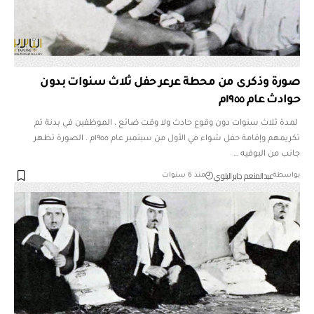
صورة وذكرى من محطة عرعر حفل ثلاث سنوات بدون
حوادث عام ١٩٥٥م
لمدة ثلاث سنوات دون وقوع حادث ولا وقت ضائع ، الموظفين في بدنة تم
تكريمهم وإقامة حفل شواء في الأول من سبتمبر عام ١٩٥٥م . الصورة تظهر
جانب من البوفيه …
عبدالمنعم جابر البلوي
بواسطة
منذ 6 سنوات