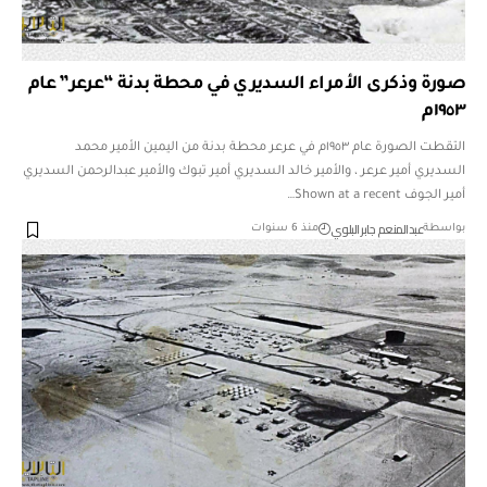
صورة وذكرى الأمراء السديري في محطة بدنة “عرعر” عام
١٩٥٣م
التقطت الصورة عام ١٩٥٣م في عرعر محطة بدنة من اليمين الأمير محمد
السديري أمير عرعر ، والأمير خالد السديري أمير تبوك والأمير عبدالرحمن السديري
أمير الجوف Shown at a recent…
عبدالمنعم جابر البلوي
بواسطة
منذ 6 سنوات