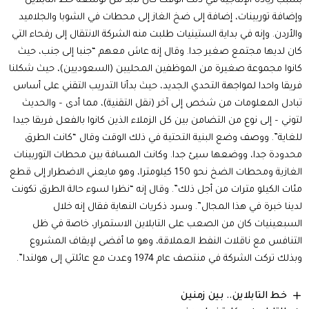
بسبب زيادة الإنتاجية في ذلك الوقت كان لابد من توسعة خط التابلاين
وإضافة توربينات، إضافة إلى ضخ الغاز إلى محطات في الشوبا والجلاميد
والأردن. وإنه في بداية الستينيات طلبت منه الشركة الانتقال إلى رفحاء التي
كان لديها مجتمع صغير جدا. وقال إنه عاش معهم “جنبا إلى جنب، حيث
كانوا مجموعة صغيرة من الموظفين المحليين (السعوديين)، حيث شكلنا
فريقا واحدا لمواجهة التحدي الجديد، حيث بدأنا التدريب التقني على أساس
تبادل المعلومات من شخص إلى آخر (نقل التقنية)، مما أدى – والحديث
لتوني – إلى نوع من التضامن بين كل الزملاء الذين كانوا بالفعل فريقا جيدا
للغاية”. ووصف وضع البنية التحتية في ذلك الوقت وقال “كانت الطرق
محدودة جدا، ووضعها سيئ جدا. وكانت المسافة بين محطات التوربينات
الغازية ومحطات الضخ نحو 150 كيلومترا، وهو مايعني الاضطرار إلى قطع
مئات الكيلو مترات من أجل ذلك”. وقال إنه “نظرا لسوء حالة الطرق تكونت
لدينا خبرة في هذا المجال”. وسرد ذكريات النهاية فقال إنه خلال
السبعينيات كان من الصعب على التابلاين الاستمرار، خاصة في ظل
التنافس مع ناقلات النفط العملاقة، وهو ما أفضى لإيقاف المشروع
وبذلك تركت الشركة في منتصف عام 1974 وعدت مع عائلتي إلى هولندا”.
خط التابلاين.. بين زمنين