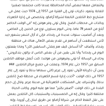
والتعامل معها لبعض أبناء المحافظة عندما كانت مجتمعا صغيرا
للغاية. وتعود ذكريات توني إلى الفترة من 1957 إلى 1974 حيث عمل في
مشاريع خط التابلاين التابعة لشركة أرامكو، وتخصص في إدارة الكهرباء
وبالذات في محطات الضخ. وقال توني وفر هوفن إنه “في الوقت الحاضر
أبلغ من العمر 78 عاما، وحتى اليوم يساورني نوع من الحنين إلى الماضي.
وبعد أن أمضيت سنوات عديدة في رفحاء، فإني لا أزال اشعر بشعور جيد
لأنني استطعت أن أساهم في تقدم بعض الأهالي هناك في منطقة
رفحاء. وأضاف “أنا أتساءل كيف هم زملائي السابقين الآن؟ وماذا يفعلون
اليوم في رفحاء؟ وأنا على يقين من أن بعض الناس لا يزالون يتذكرونني”.
وجاء في الرسالة: أنا توني وفرهوفن من هولندا، كنت أعمل موظف التابلاين
السابق من 1957 حتى عام 1974، وعملت في جميع مراكز التابلاين. #4#
وبين أن ذكرياته الأولى تعود إلى عرعر (التي سماها بدنة) و تعود إلى عام
1957 في ذلك الوقت “أخذت إدارة قسم الكهرباء في محطة ضخ (تابلاين
بدنة)، والإشراف على المشكلات الكهربائية في مدينة عرعر. وقال إن حجم
البلدة في ذلك الوقت “أصغر بكثير” مما هو عليه اليوم، وكانت الحياة
مختلفة كثيرا. وقال إنه في الخمسينيات والستينيات كان التابلاين يعمل
على نقل النفط الخام من شركة أرامكو عن طريق لبنان إلى أوروبا، وإنه