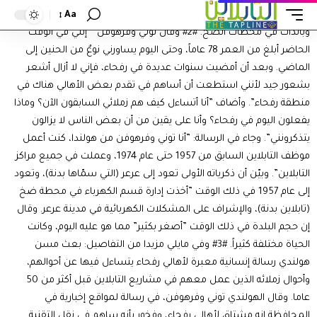
Aa
مشاريع خط التابلاين التابعة لشركة أرامكو، وتخصّص في إدارة الكهرباء
وبالذات في محطات الضخ. #2# وقال توني وفرهوفن ” إنني في الوقت
الحاضر أبلغ من العمر 78 عاماً، وحتى اليوم يساورني نوعٌ من الحنين إلى
الماضي. وبعد أن أمضيت سنوات عديدة في رفحاء، فإني لا أزال أشعر
بشعور جيد لأنني استطعت أن أساهم في تقدم بعض الأهالي هناك في
منطقة رفحاء”. وأضاف ”أنا أتساءل كيف هم زملائي السابقون الآن؟ وماذا
يفعلون اليوم في رفحاء؟ وأنا على يقين من أن بعض الناس لا يزالون
يتذكرونني”. وجاء في الرسالة: ”أنا توني وفرهوفن من هولندا، كنت أعمل
موظف التابلاين السابق من 1957 حتى عام 1974، وعملت في جميع مراكز
التابلاين”. وبيّن أن ذكرياته الأولى تعود إلى عرعر (التي سمّاها بدنة)، وتعود
إلى عام 1957 في ذلك الوقت ”أخذت إدارة قسم الكهرباء في محطة ضخ
(تابلاين بدنة)، والإشراف على المشكلات الكهربائية في مدينة عرعر. وقال
إن حجم البلدة في ذلك الوقت ”أصغر بكثير” مما هو عليه اليوم، وكانت
الحياة مختلفة كثيراً. #3# وفي مايلي مزيدا من التفاصيل: بعث مسن
هولندي رسالة إنسانية معبرة لأهالي رفحاء يتساءل فيها عن أحوالهم،
وأحوال زملائه الذين عمل معهم في مشاريع التابلاين قبل أكثر من 50
عاما. وقال الهولندي توني وفرهوفن، في رسالة لمواقع إخبارية في
المحافظة إنه مشتاق لأهالي رفحاء، وفخور بأنه ساهم في نقل التقنية