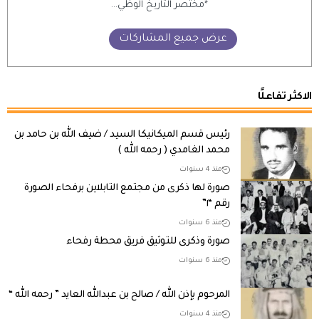
*مختصر التاريخ الوظي...
عرض جميع المشاركات
الاكثر تفاعلًا
رئيس قسم الميكانيكا السيد / ضيف الله بن حامد بن
محمد الغامدي ( رحمه الله )
منذ 4 سنوات
صورة لها ذكرى من مجتمع التابلاين برفحاء الصورة
رقم “١”
منذ 6 سنوات
صورة وذكرى للتوثيق فريق محطة رفحاء
منذ 6 سنوات
المرحوم بإذن الله / صالح بن عبدالله العايد ” رحمه الله “
منذ 4 سنوات