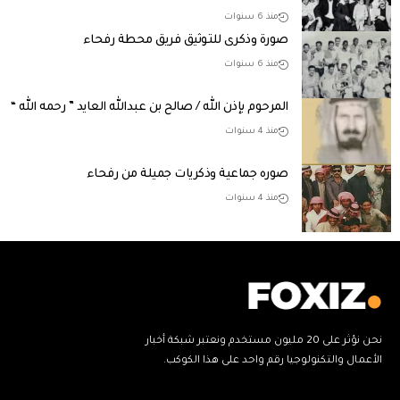
منذ 6 سنوات
صورة وذكرى للتوثيق فريق محطة رفحاء
منذ 6 سنوات
المرحوم بإذن الله / صالح بن عبدالله العايد ” رحمه الله “
منذ 4 سنوات
صوره جماعية وذكريات جميلة من رفحاء
منذ 4 سنوات
نحن نؤثر على 20 مليون مستخدم ونعتبر شبكة أخبار
الأعمال والتكنولوجيا رقم واحد على هذا الكوكب.